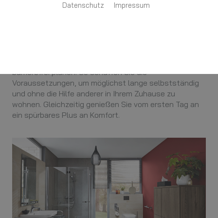
Datenschutz
Impressum
Ihre Anforderungen stehen im Mittelpunkt
Sie möchten sich in Ihrem Bad rundum wohlfühlen?
Nicht nur heute, sondern auch morgen? Dann sollten
Sie Ihr neues oder modernisiertes Bad von vornherein
barrierefrei planen. So schaffen Sie die
Voraussetzungen, um möglichst lange selbstständig
und ohne die Hilfe anderer in Ihrem Zuhause zu
wohnen. Gleichzeitig genießen Sie vom ersten Tag an
ein spürbares Plus an Komfort.