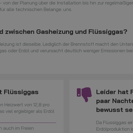
von der Planung über die Installation bis hin zur regelmäßig
ür alle technischen Belange: uns.
ed zwischen Gasheizung und Flüssiggas?
Heizung ist dieselbe. Lediglich der Brennstoff macht den Unter
gas oder Erdöl und verursacht deutlich weniger Emissionen be
it Flüssiggas
Leider hat 
paar Nachte
n Heizwert von 12,8 pro
bewusst sei
s viel ergiebiger als Erdöl
Da Flüssiggas ei
n auch im Freien
Erdölproduktion is