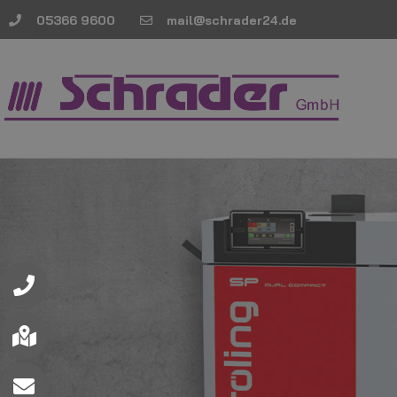
05366 9600
mail@schrader24.de