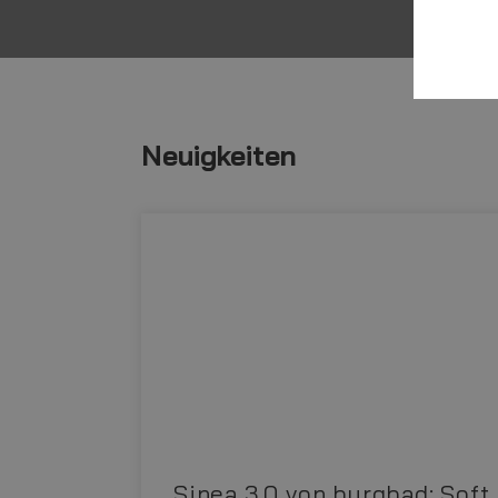
Neuigkeiten
|
Sinea 3.0 von burgbad: Soft