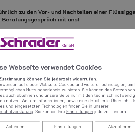
ührlich zu den Vor- und Nachteilen einer Flüssigg
s Beratungsgespräch mit uns!
se Webseite verwendet Cookies
min
 Zustimmung können Sie jederzeit widerrufen.
erwenden auf dieser Webseite Cookies und weitere Technologien, um 
estmögliches Nutzungserlebnis zu bieten. Sie können das Setzen von
es auch ablehnen und unsere Seite nur mit den technisch notwendi
em Online Termine anfragen!
es nutzen. Weitere Informationen, sowie eine detaillierte Übersicht d
es und eingesetzten Technologien finden Sie in unserer
nschutzerklärung
. Sie können Ihre
Einstellungen
jederzeit ändern.
Ablehnen
Ablehnen
Einstellungen
Akzeptieren