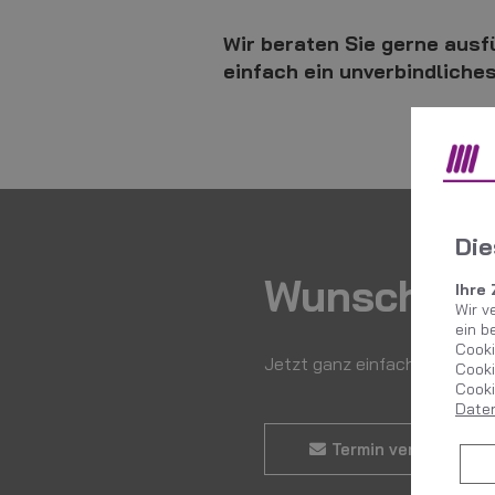
Wir beraten Sie gerne ausf
einfach ein unverbindliche
Die
Wunschter
Ihre
Wir v
ein b
Cooki
Jetzt ganz einfach und bequ
Cooki
Cooki
Date
Termin vereinbaren