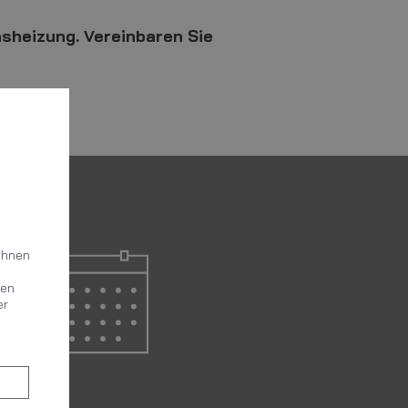
asheizung. Vereinbaren Sie
Ihnen
gen
er