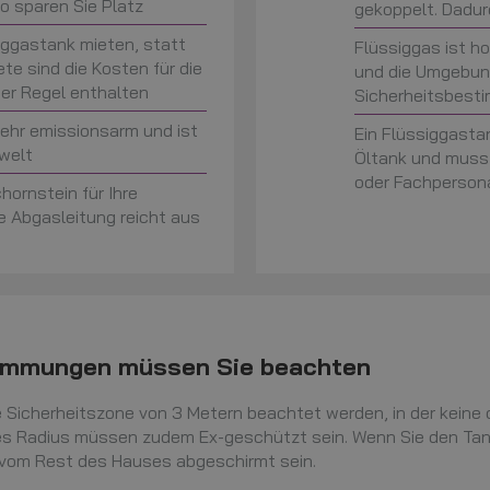
o sparen Sie Platz
gekoppelt. Dadur
iggastank mieten, statt
Flüssiggas ist h
ete sind die Kosten für die
und die Umgebu
der Regel enthalten
Sicherheitsbes
ehr emissionsarm und ist
Ein Flüssiggastan
welt
Öltank und muss
oder Fachperson
hornstein für Ihre
e Abgasleitung reicht aus
timmungen müssen Sie beachten
Sicherheitszone von 3 Metern beachtet werden, in der keine 
ses Radius müssen zudem Ex-geschützt sein. Wenn Sie den Tan
 vom Rest des Hauses abgeschirmt sein.