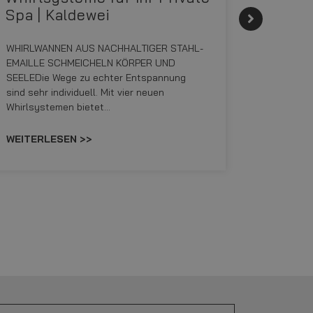
Spa | Kaldewei
Momen
WHIRLWANNEN AUS NACHHALTIGER STAHL-
Stil für 
EMAILLE SCHMEICHELN KÖRPER UND
HANSAGENE
SEELEDie Wege zu echter Entspannung
von Wasch
sind sehr individuell. Mit vier neuen
unterschi
Whirlsystemen bietet…
Räume kon
WEITERLESEN >>
WEITERL