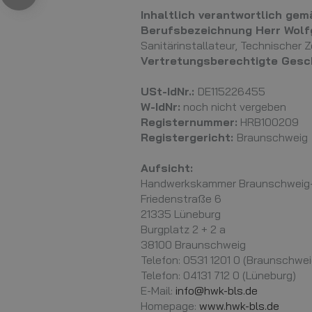
Inhaltlich verantwortlich ge
Berufsbezeichnung Herr Wolf
Sanitärinstallateur, Technischer 
Vertretungsberechtigte Gesc
USt-IdNr.:
DE115226455
W-IdNr:
noch nicht vergeben
Registernummer:
HRB100209
Registergericht:
Braunschweig
Aufsicht:
Handwerkskammer Braunschweig
Friedenstraße 6
21335 Lüneburg
Burgplatz 2 + 2 a
38100 Braunschweig
Telefon: 0531 1201 0 (Braunschwei
Telefon: 04131 712 0 (Lüneburg)
E-Mail:
info@hwk-bls.de
Homepage:
www.hwk-bls.de