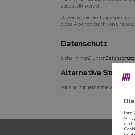
zugestellt werden.
Soweit unser Leistungsspektrum a
diese Arbeiten durch von uns bea
Datenschutz
siehe im Menü unter
Datenschutz
Alternative Streitbe
Wir sind zur Teilnahme an einem S
Die
Ihre
Wir v
ein b
Cooki
Cooki