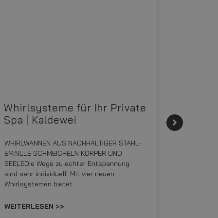
Whirlsysteme für Ihr Private
Gestal
Spa | Kaldewei
Momen
WHIRLWANNEN AUS NACHHALTIGER STAHL-
Stil für 
EMAILLE SCHMEICHELN KÖRPER UND
HANSAGENE
SEELEDie Wege zu echter Entspannung
von Wasch
sind sehr individuell. Mit vier neuen
unterschi
Whirlsystemen bietet…
Räume kon
WEITERLESEN >>
WEITERL