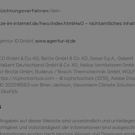
lichtungsverfahren:
Nein
e-im-internet.de/hwo/index.htmlHwO – nichtamtliches Inhalt
entur ID GmbH,
www.agentur-id.de
O GmbH & Co. KG, Bette GmbH & Co. KG, Gessi S.p.A., Geberit
Vaillant Deutschland GmbH & Co. KG, Helios Ventilatoren GmbH
ust Brötje GmbH, Buderus / Bosch Thermotechnik GmbH, WOL
tps://rcphotostock.com – © rcphotostock (3219), Adobe Sto
, ID 322518563 von Brian Jackson, Viessmann Climate Solution
, ÖkoFEN
s
Angaben auf dieser Website sind unverbindlich und unterliegen
chtigkeit und Vollständigkeit der Informationen sind ausgesch
Informationen wurden nach bestem Wissen und Gewissen erstell