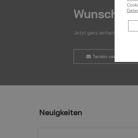
Cooki
Wunschter
Date
Jetzt ganz einfach und bequ
Termin vereinbaren
Neuigkeiten