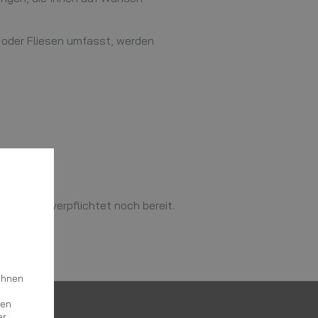
 oder Fliesen umfasst, werden
le weder verpflichtet noch bereit.
Ihnen
gen
er