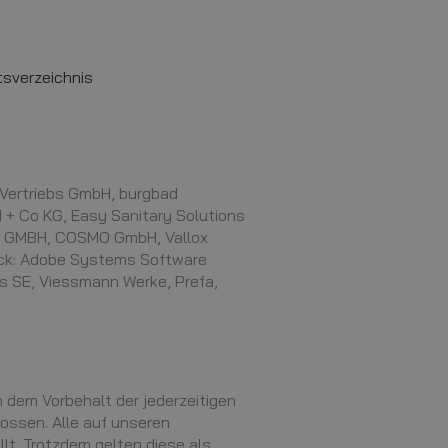
sverzeichnis
 Vertriebs GmbH, burgbad
 + Co KG, Easy Sanitary Solutions
F GMBH, COSMO GmbH, Vallox
ck: Adobe Systems Software
s SE, Viessmann Werke, Prefa,
 dem Vorbehalt der jederzeitigen
lossen. Alle auf unseren
t. Trotzdem gelten diese als