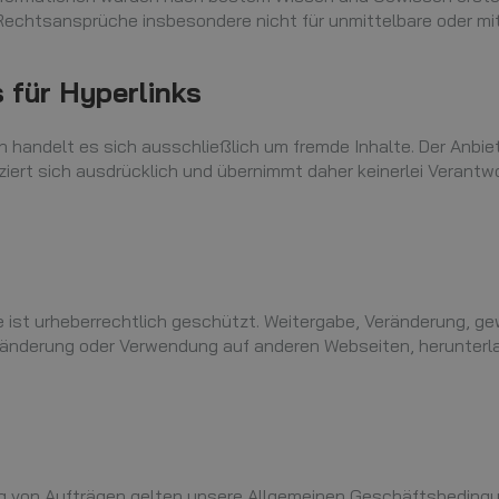
i Rechtsansprüche insbesondere nicht für unmittelbare oder m
für Hyperlinks
n handelt es sich ausschließlich um fremde Inhalte. Der Anbie
ziert sich ausdrücklich und übernimmt daher keinerlei Verantwo
e ist urheberrechtlich geschützt. Weitergabe, Veränderung, ge
Veränderung oder Verwendung auf anderen Webseiten, herunter
ng von Aufträgen gelten unsere Allgemeinen Geschäftsbeding