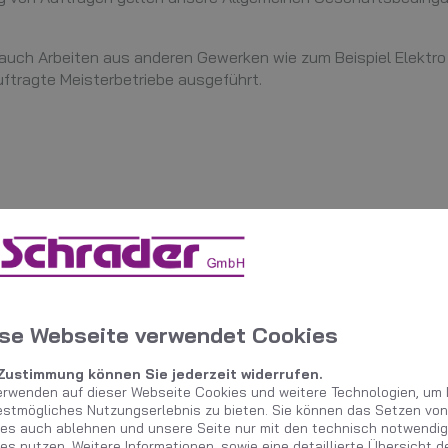
uch Arbeiten aus anderen Gewerken wie zum Beispiel Elektro
uftragte Meisterbetriebe ausgeführt.
.
ilegung
treitbeilegungsverfahren vor einer Verbraucherschlichtungsstel
se Webseite verwendet Cookies
 Zustimmung können Sie jederzeit widerrufen.
erwenden auf dieser Webseite Cookies und weitere Technologien, um 
estmögliches Nutzungserlebnis zu bieten. Sie können das Setzen von
es auch ablehnen und unsere Seite nur mit den technisch notwendi
es nutzen. Weitere Informationen, sowie eine detaillierte Übersicht d