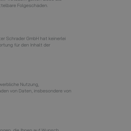
ittelbare Folgeschäden.
ter Schrader GmbH hat keinerlei
rtung für den Inhalt der
werbliche Nutzung,
laden von Daten, insbesondere von
ungen, die Ihnen auf Wunsch