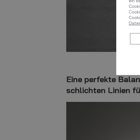
ein b
Cooki
Cooki
Cooki
Date
Eine perfekte Balan
schlichten Linien f