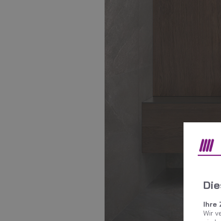
Die
Ihre
Wir v