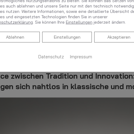
estmögliches Nutzungserlebnis zu bieten. Sie können das Setzen von
es auch ablehnen und unsere Seite nur mit den technisch notwendi
es nutzen. Weitere Informationen, sowie eine detaillierte Übersicht d
es und eingesetzten Technologien finden Sie in unserer
nschutzerklärung
. Sie können Ihre
Einstellungen
jederzeit ändern.
Ablehnen
Ablehnen
Einstellungen
Akzeptieren
Datenschutz
Impressum
ce zwischen Tradition und Innovation:
ügen sich nahtlos in klassische und 