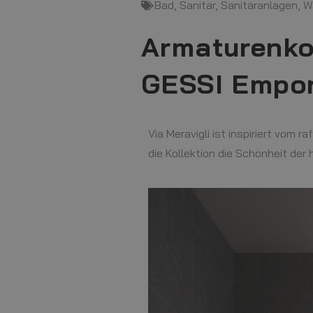
Bad
,
Sanitär
,
Sanitäranlagen
,
W
Armaturenkol
GESSI Empor
Via Meravigli ist inspiriert vom 
die Kollektion die Schönheit der 