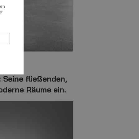
gen
er
 Seine fließenden,
moderne Räume ein.