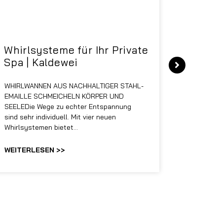
Whirlsysteme für Ihr Private
Gestal
Spa | Kaldewei
Momen
WHIRLWANNEN AUS NACHHALTIGER STAHL-
Stil für 
EMAILLE SCHMEICHELN KÖRPER UND
HANSAGENE
SEELEDie Wege zu echter Entspannung
von Wasch
sind sehr individuell. Mit vier neuen
unterschi
Whirlsystemen bietet…
Räume kon
WEITERLESEN >>
WEITERL